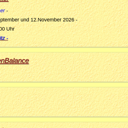
ner
-
September und 12.November 2026 -
:00 Uhr
tz -
enBalance